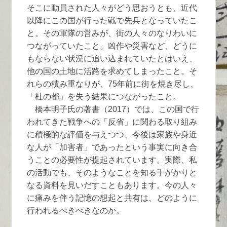
そこに動員された人々がどう思おうとも、近代
以降にこの国が行った戦で先兵となっていたこ
と。その軍隊の営みが、街の人々のなりわいに
つながっていたこと。凶作や災害など、どうに
もならない状況に追い込まれていたとはいえ、
他の国の土地に活路を求めてしまったこと。そ
れらの積み重なりが、75年前に街を焼き尽し、
「杜の都」を失う結果につながったこと。
橋本明子氏の著書（2017）では、この国で行
われてきた戦争への「反省」に関わる取り組み
に積極的な評価を与えつつ、今後は家族や身近
な人が「加害者」であったという事実に向き合
うことの必要性が提起されています。実際、私
の活動でも、そのようなことを知る手がかりと
なる資料を見いだすこともあります。今の人々
に痛みを伴う記憶の想起と共有は、どのように
行われるべきべきなのか。