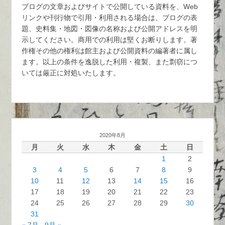
ブログの文章およびサイトで公開している資料を、Web
リンクや刊行物で引用・利用される場合は、ブログの表
題、史料集・地図・図像の名称および公開アドレスを明
示してください。商用での利用は堅くお断りします。著
作権その他の権利は館主および公開資料の編著者に属し
ます。以上の条件を逸脱した利用・複製、また剽窃につ
いては厳正に対処いたします。
2020年8月
月
火
水
木
金
土
日
1
2
3
4
5
6
7
8
9
10
11
12
13
14
15
16
17
18
19
20
21
22
23
24
25
26
27
28
29
30
31
« 7月
9月 »