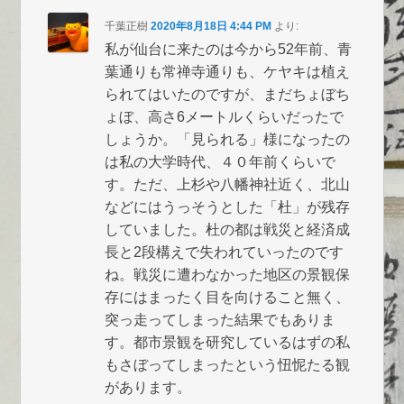
千葉正樹
2020年8月18日 4:44 PM
より:
私が仙台に来たのは今から52年前、青
葉通りも常禅寺通りも、ケヤキは植え
られてはいたのですが、まだちょぼち
ょぼ、高さ6メートルくらいだったで
しょうか。「見られる」様になったの
は私の大学時代、４０年前くらいで
す。ただ、上杉や八幡神社近く、北山
などにはうっそうとした「杜」が残存
していました。杜の都は戦災と経済成
長と2段構えで失われていったのです
ね。戦災に遭わなかった地区の景観保
存にはまったく目を向けること無く、
突っ走ってしまった結果でもありま
す。都市景観を研究しているはずの私
もさぼってしまったという忸怩たる観
があります。