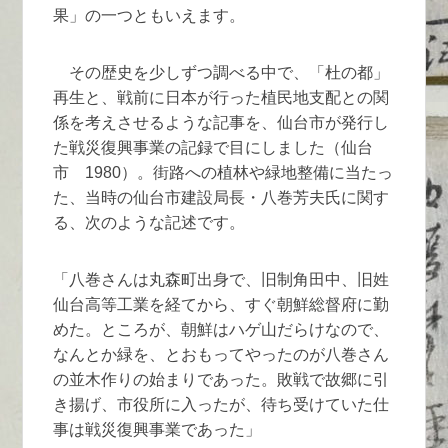
果」の一つともいえます。
その歴史を少しずつ調べる中で、「杜の都」
再生と、戦前に日本が行った植民地支配との関
係を考えさせるような記事を、仙台市が発行し
た戦災復興事業の記録で目にしました（仙台
市 1980）。街路への植林や緑地整備に当たっ
た、当時の仙台市建設局長・八巻芳夫氏に関す
る、次のような記述です。
「八巻さんは丸森町出身で、旧制角田中、旧姓
仙台高等工業を経てから、すぐ朝鮮総督府に勤
めた。ところが、朝鮮はハゲ山だらけなので、
なんとか緑を、とおもってやったのが八巻さん
の並木作りの始まりであった。敗戦で故郷に引
き揚げ、市役所に入ったが、待ち受けていた仕
事は戦災復興事業であった」