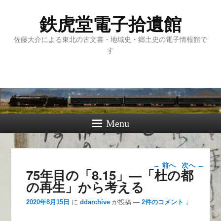
鉄虎堂電子拾遺館
佐藤大介による東北の古文書・地域史・郷土史の電子情報館で
す
Menu
投稿ナビゲー
←
前へ
次へ
→
75年目の「8.15」―「杜の都
ション
の再生」から考える
2020年8月15日
に
ddarchive
が投稿
—
2件のコメント ↓