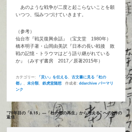
あのような戦争が二度と起こらないことを願
いつつ、悩みつづけていきます。
（参考）
仙台市『戦災復興余話』（宝文堂 1980年）
橋本明子著・山岡由美訳『日本の長い戦後 敗
戦の記憶・トラウマはどう語り継がれている
か』（みすず書房 2017／原著2015年）
カテゴリー:
「災い」を伝える
、
古文書に見る「杜の
都」
、
未分類
、
鉄虎堂随想
作成者:
ddarchive
パーマリ
ンク
“75年目の「8.15」―「杜の都の再生」から考える” への2件の
返信