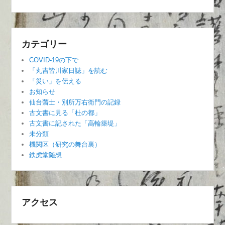
カテゴリー
COVID-19の下で
「丸吉皆川家日誌」を読む
「災い」を伝える
お知らせ
仙台藩士・別所万右衛門の記録
古文書に見る「杜の都」
古文書に記された「高輪築堤」
未分類
機関区（研究の舞台裏）
鉄虎堂随想
アクセス