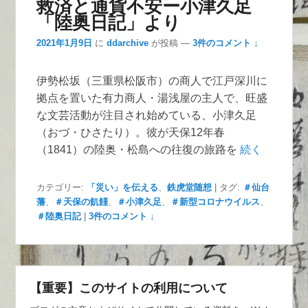
救済と通貨不安ー小津久足
「陸奥日記」より
2021年1月9日
に
ddarchive
が投稿
—
3件のコメント ↓
伊勢松坂（三重県松阪市）の商人で江戸深川に
拠点を置いた有力商人・湯浅屋の主人で、旺盛
な文芸活動が注目され始めている、小津久足
（おづ・ひさたり）。彼が天保12年春
（1841）の陸奥・松島への往復の旅路を
続く
カテゴリー:
「災い」を伝える
、
鉄虎堂随想
|
タグ:
＃仙台
藩
、
＃天保の飢饉
、
＃小津久足
、
＃新型コロナウイルス
、
＃陸奥日記
|
3件のコメント ↓
【重要】このサイトの利用について