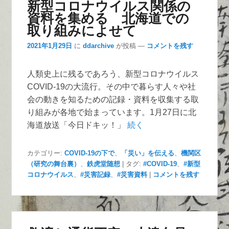
新型コロナウイルス関係の
資料を集める 北海道での
取り組みによせて
2021年1月29日
に
ddarchive
が投稿
—
コメントを残す
人類史上に残るであろう、新型コロナウイルス
COVID-19の大流行。その中で暮らす人々や社
会の動きを知るための記録・資料を収集する取
り組みが各地で始まっています。1月27日に北
海道放送「今日ドキッ！」
続く
カテゴリー:
COVID-19の下で
、
「災い」を伝える
、
機関区
（研究の舞台裏）
、
鉄虎堂随想
|
タグ:
#COVID-19
、
#新型
コロナウイルス
、
#災害記録
、
#災害資料
|
コメントを残す