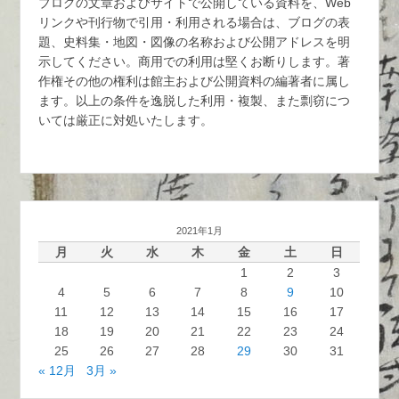
ブログの文章およびサイトで公開している資料を、Web
リンクや刊行物で引用・利用される場合は、ブログの表
題、史料集・地図・図像の名称および公開アドレスを明
示してください。商用での利用は堅くお断りします。著
作権その他の権利は館主および公開資料の編著者に属し
ます。以上の条件を逸脱した利用・複製、また剽窃につ
いては厳正に対処いたします。
2021年1月
月
火
水
木
金
土
日
1
2
3
4
5
6
7
8
9
10
11
12
13
14
15
16
17
18
19
20
21
22
23
24
25
26
27
28
29
30
31
« 12月
3月 »