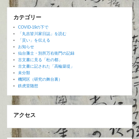
カテゴリー
COVID-19の下で
「丸吉皆川家日誌」を読む
「災い」を伝える
お知らせ
仙台藩士・別所万右衛門の記録
古文書に見る「杜の都」
古文書に記された「高輪築堤」
未分類
機関区（研究の舞台裏）
鉄虎堂随想
アクセス