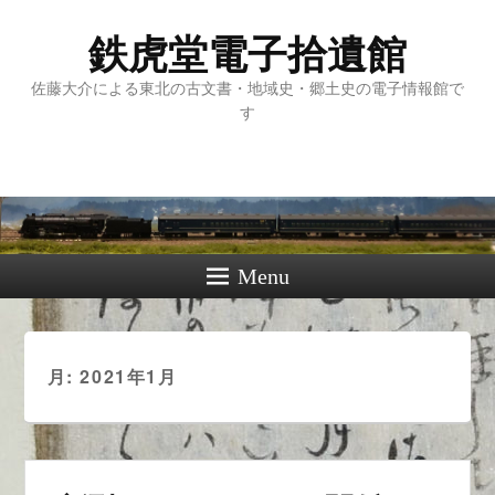
鉄虎堂電子拾遺館
佐藤大介による東北の古文書・地域史・郷土史の電子情報館で
す
Menu
月:
2021年1月