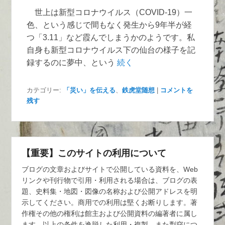
世上は新型コロナウイルス（COVID-19）一
色、という感じで間もなく発生から9年半が経
つ「3.11」など霞んでしまうかのようです。私
自身も新型コロナウイルス下の仙台の様子を記
録するのに夢中、という
続く
カテゴリー:
「災い」を伝える
、
鉄虎堂随想
|
コメントを
残す
【重要】このサイトの利用について
ブログの文章およびサイトで公開している資料を、Web
リンクや刊行物で引用・利用される場合は、ブログの表
題、史料集・地図・図像の名称および公開アドレスを明
示してください。商用での利用は堅くお断りします。著
作権その他の権利は館主および公開資料の編著者に属し
ます。以上の条件を逸脱した利用・複製、また剽窃につ