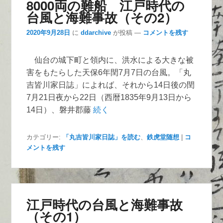
8000両の難船 江戸時代の
台風と海難事故（その2）
2020年9月28日
に
ddarchive
が投稿
—
コメントを残す
仙台の城下町と領内に、洪水による大きな被
害をもたらした天保6年閏7月7日の台風。「丸
吉皆川家日誌」によれば、それから14日後の閏
7月21日夜から22日（西暦1835年9月13日から
14日）、磐井郡藤
続く
カテゴリー:
「丸吉皆川家日誌」を読む
、
鉄虎堂随想
|
コ
メントを残す
江戸時代の台風と海難事故
（その1）