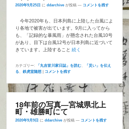
2020年9月25日
に
ddarchive
が投稿
—
コメントを残す
今年2020年も、日本列島に上陸した台風によ
り各地で被害が出ています。9月に入ってから
も、「記録的な暴風雨」が懸念された台風10号
があり、目下は台風12号が日本列島に近づいて
きています。上陸すること
続く
カテゴリー:
「丸吉皆川家日誌」を読む
、
「災い」を伝え
る
、
鉄虎堂随想
|
コメントを残す
18年前の写真―宮城県北上
町・雄勝町にて
2020年9月9日
に
ddarchive
が投稿
—
コメントを残す