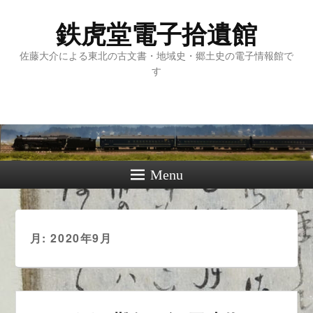
鉄虎堂電子拾遺館
佐藤大介による東北の古文書・地域史・郷土史の電子情報館で
す
Menu
月:
2020年9月