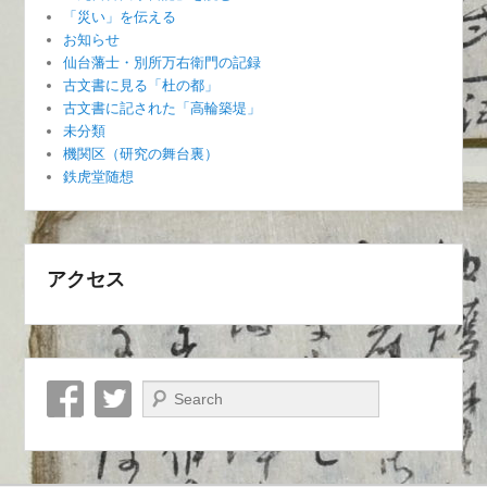
「災い」を伝える
お知らせ
仙台藩士・別所万右衛門の記録
古文書に見る「杜の都」
古文書に記された「高輪築堤」
未分類
機関区（研究の舞台裏）
鉄虎堂随想
アクセス
検索開始