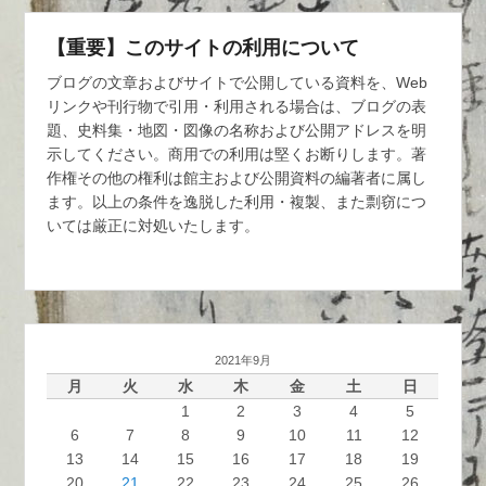
【重要】このサイトの利用について
ブログの文章およびサイトで公開している資料を、Web
リンクや刊行物で引用・利用される場合は、ブログの表
題、史料集・地図・図像の名称および公開アドレスを明
示してください。商用での利用は堅くお断りします。著
作権その他の権利は館主および公開資料の編著者に属し
ます。以上の条件を逸脱した利用・複製、また剽窃につ
いては厳正に対処いたします。
2021年9月
月
火
水
木
金
土
日
1
2
3
4
5
6
7
8
9
10
11
12
13
14
15
16
17
18
19
20
21
22
23
24
25
26