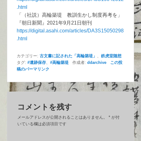
.html
「（社説）高輪築堤 教訓生かし制度再考を」
『朝日新聞』2021年9月21日朝刊
https://digital.asahi.com/articles/DA3S15050298
.html
カテゴリー:
古文書に記された「高輪築堤」
、
鉄虎堂随想
タグ:
#遺跡保存
、
#高輪築堤
作成者:
ddarchive
この投
稿のパーマリンク
コメントを残す
メールアドレスが公開されることはありません。
*
が付
いている欄は必須項目です