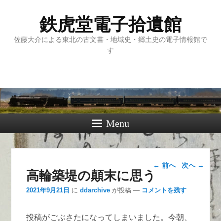
鉄虎堂電子拾遺館
佐藤大介による東北の古文書・地域史・郷土史の電子情報館で
す
Menu
投稿ナビゲー
←
前へ
次へ
→
高輪築堤の顛末に思う
ション
2021年9月21日
に
ddarchive
が投稿
—
コメントを残す
投稿がごぶさたになってしまいました。今朝、