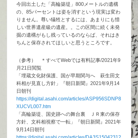
今回出土した「高輪築堤」800メートルの遺構
の、85パーセントは姿を消すという現実は変わ
りません。尊い犠牲とするには、あまりにも惜
しい世界遺産級の遺産。。この区間に続く未発
掘の遺構がもし残っているのならば、それはき
ちんと保存されてほしいと思うところです。
（参考） ＊すべてWebでは有料記事/2021年9
月21日閲覧
「埋蔵文化財保護、国が早期関与へ 萩生田文
科相が見直し方針」『朝日新聞』2021年9月14
日朝刊
https://digital.asahi.com/articles/ASP956SDNP8
XUCVL007.htm
「高輪築堤、国史跡への舞台裏 ＪＲ東の保存
方針、文科相視察で一転」『朝日新聞』2021年
9月14日朝刊
https://digital.asahi.com/articles/DA3S15042312