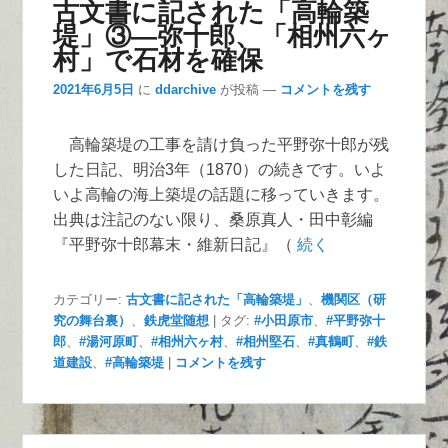
古文書に記された「高輪築
堤」③―弥十郎、「相州六ヶ
村」で石材を確保
2021年6月5日
に
ddarchive
が投稿
—
コメントを残す
高輪築堤の工事を請け負った平野弥十郎が残
した日記、明治3年（1870）の続きです。いよ
いよ高輪の海上築堤の話題に移っていきます。
出典は注記のない限り、桑原真人・田中彰編
『平野弥十郎幕末・維新日記』（
続く
カテゴリー:
古文書に記された「高輪築堤」
、
機関区（研
究の舞台裏）
、
鉄虎堂随想
|
タグ:
#小田原市
、
#平野弥十
郎
、
#湯河原町
、
#相州六ヶ村
、
#相州堅石
、
#真鶴町
、
#鉄
道建設
、
#高輪築堤
|
コメントを残す