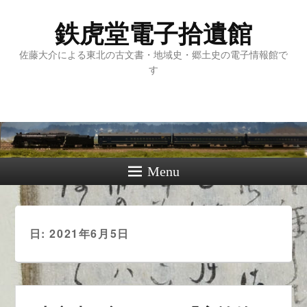
鉄虎堂電子拾遺館
佐藤大介による東北の古文書・地域史・郷土史の電子情報館で
す
Menu
日:
2021年6月5日