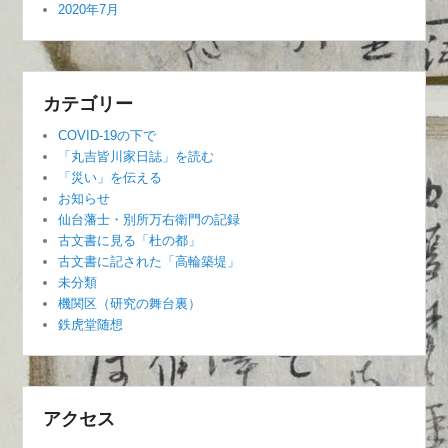
2020年7月
カテゴリー
COVID-19の下で
「丸吉皆川家日誌」を読む
「災い」を伝える
お知らせ
仙台藩士・別所万右衛門の記録
古文書に見る「杜の都」
古文書に記された「高輪築堤」
未分類
機関区（研究の舞台裏）
鉄虎堂随想
アクセス