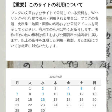
【重要】このサイトの利用について
ブログの文章およびサイトで公開している資料を、Web
リンクや刊行物で引用・利用される場合は、ブログの表
題、史料集・地図・図像の名称および公開アドレスを明
示してください。商用での利用は堅くお断りします。著
作権その他の権利は館主および公開資料の編著者に属し
ます。以上の条件を逸脱した利用・複製、また剽窃につ
いては厳正に対処いたします。
2021年6月
月
火
水
木
金
土
日
1
2
3
4
5
6
7
8
9
10
11
12
13
14
15
16
17
18
19
20
21
22
23
24
25
26
27
28
29
30