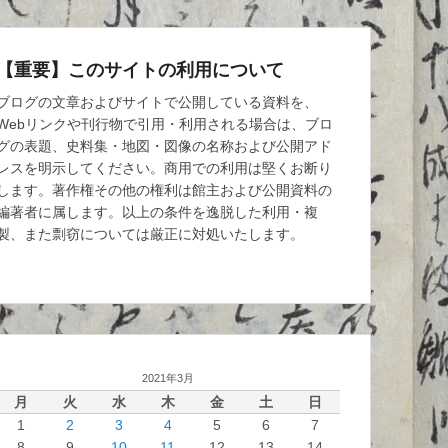
【重要】このサイトの利用について
ブログの文章およびサイトで公開している資料を、
Webリンクや刊行物で引用・利用される場合は、ブロ
グの表題、史料集・地図・図像の名称および公開アド
レスを明示してください。商用での利用は堅くお断り
します。著作権その他の権利は館主および公開資料の
編著者に属します。以上の条件を逸脱した利用・複
製、また剽窃については厳正に対処いたします。
2021年3月
月
火
水
木
金
土
日
1
2
3
4
5
6
7
8
9
10
11
12
13
14