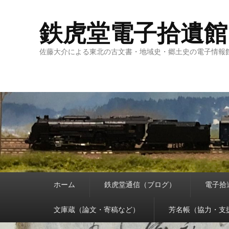
鉄虎堂電子拾遺館
佐藤大介による東北の古文書・地域史・郷土史の電子情報
メ
ホーム
鉄虎堂通信（ブログ）
電子拾
イ
ン
メ
文庫蔵（論文・寄稿など）
芳名帳（協力・支
ニ
ュ