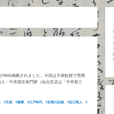
がWeb掲載されました。今回は天保飢饉で荒廃
商人・中井源左衛門家（仙台支店は「中井新三
書
、
#天保
、
#復興
、
#江戸時代
、
#災害の記録
、
#近江商人
、
#