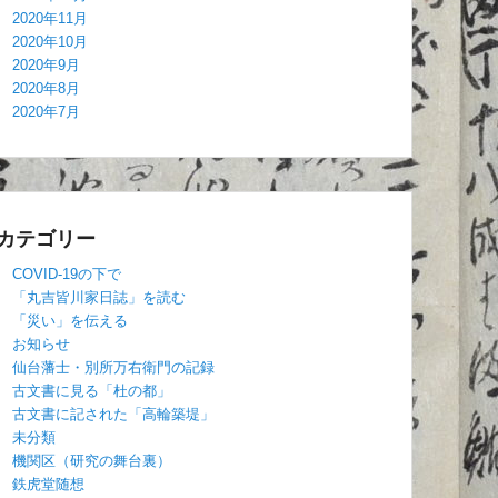
2020年11月
2020年10月
2020年9月
2020年8月
2020年7月
カテゴリー
COVID-19の下で
「丸吉皆川家日誌」を読む
「災い」を伝える
お知らせ
仙台藩士・別所万右衛門の記録
古文書に見る「杜の都」
古文書に記された「高輪築堤」
未分類
機関区（研究の舞台裏）
鉄虎堂随想