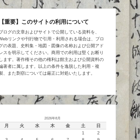
【重要】このサイトの利用について
ブログの文章およびサイトで公開している資料を、
Webリンクや刊行物で引用・利用される場合は、ブロ
グの表題、史料集・地図・図像の名称および公開アド
レスを明示してください。商用での利用は堅くお断り
します。著作権その他の権利は館主および公開資料の
編著者に属します。以上の条件を逸脱した利用・複
製、また剽窃については厳正に対処いたします。
2026年8月
月
火
水
木
金
土
日
1
2
3
4
5
6
7
8
9