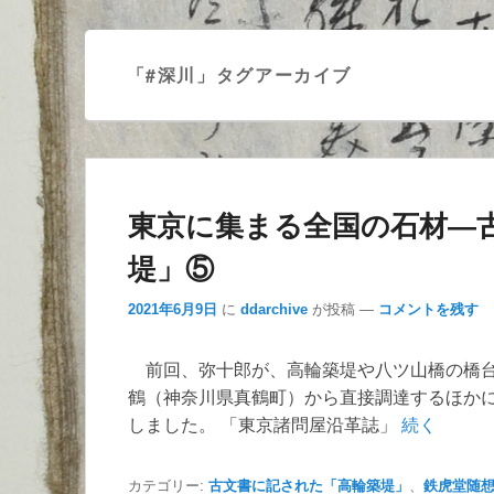
ー
「
#深川
」タグアーカイブ
東京に集まる全国の石材―
堤」⑤
2021年6月9日
に
ddarchive
が投稿
—
コメントを残す
前回、弥十郎が、高輪築堤や八ツ山橋の橋台
鶴（神奈川県真鶴町）から直接調達するほか
しました。 「東京諸問屋沿革誌」
続く
カテゴリー:
古文書に記された「高輪築堤」
、
鉄虎堂随