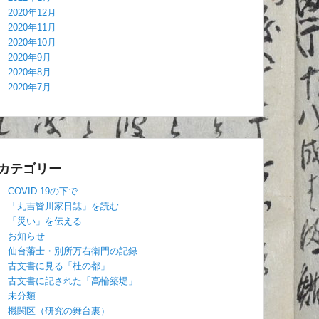
2020年12月
2020年11月
2020年10月
2020年9月
2020年8月
2020年7月
カテゴリー
COVID-19の下で
「丸吉皆川家日誌」を読む
「災い」を伝える
お知らせ
仙台藩士・別所万右衛門の記録
古文書に見る「杜の都」
古文書に記された「高輪築堤」
未分類
機関区（研究の舞台裏）