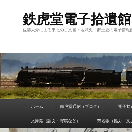
鉄虎堂電子拾遺館
佐藤大介による東北の古文書・地域史・郷土史の電子情報
メ
ホーム
鉄虎堂通信（ブログ）
電子拾
イ
ン
メ
文庫蔵（論文・寄稿など）
芳名帳（協力・支
ニ
ュ