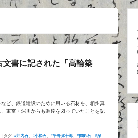
古文書に記された「高輪築
など、鉄道建設のために用いる石材を、相州真
に、東京・深川からも調達を図っていたことを記
想
|
タグ:
#井内石
、
#小松石
、
#平野弥十郎
、
#御影石
、
#深