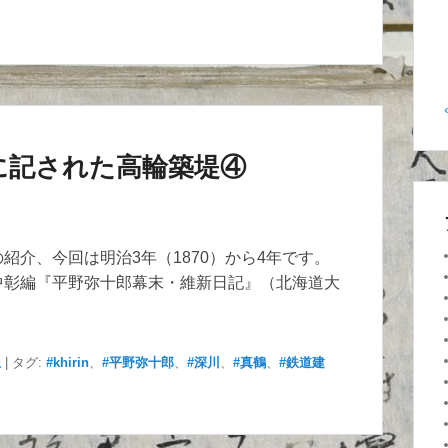
に記された高輪築堤④
介、今回は明治3年（1870）から4年です。
中彰編『平野弥十郎幕末・維新日記』（北海道大
想
|
タグ:
#khirin
、
#平野弥十郎
、
#深川
、
#真鶴
、
#鉄道建