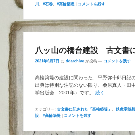
川
、
#石巻
、
#高輪築堤
|
コメントを残す
八ッ山の橋台建設 古文書
2021年6月7日
に
ddarchive
が投稿
—
コメントを残す
高輪築堤の建設に関わった、平野弥十郎日記の紹
出典は特別な注記のない限り、桑原真人・田
学出版会 2001年）です。
続く
カテゴリー:
古文書に記された「高輪築堤」
、
鉄虎堂随
設
、
#高輪築堤
|
コメントを残す