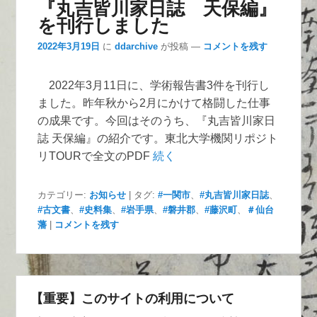
『丸吉皆川家日誌 天保編』
を刊行しました
2022年3月19日
に
ddarchive
が投稿
—
コメントを残す
2022年3月11日に、学術報告書3件を刊行し
ました。昨年秋から2月にかけて格闘した仕事
の成果です。今回はそのうち、『丸吉皆川家日
誌 天保編』の紹介です。東北大学機関リポジト
リTOURで全文のPDF
続く
カテゴリー:
お知らせ
|
タグ:
#一関市
、
#丸吉皆川家日誌
、
#古文書
、
#史料集
、
#岩手県
、
#磐井郡
、
#藤沢町
、
＃仙台
藩
|
コメントを残す
【重要】このサイトの利用について