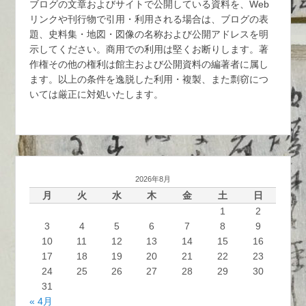
ブログの文章およびサイトで公開している資料を、Web
リンクや刊行物で引用・利用される場合は、ブログの表
題、史料集・地図・図像の名称および公開アドレスを明
示してください。商用での利用は堅くお断りします。著
作権その他の権利は館主および公開資料の編著者に属し
ます。以上の条件を逸脱した利用・複製、また剽窃につ
いては厳正に対処いたします。
2026年8月
月
火
水
木
金
土
日
1
2
3
4
5
6
7
8
9
10
11
12
13
14
15
16
17
18
19
20
21
22
23
24
25
26
27
28
29
30
31
« 4月