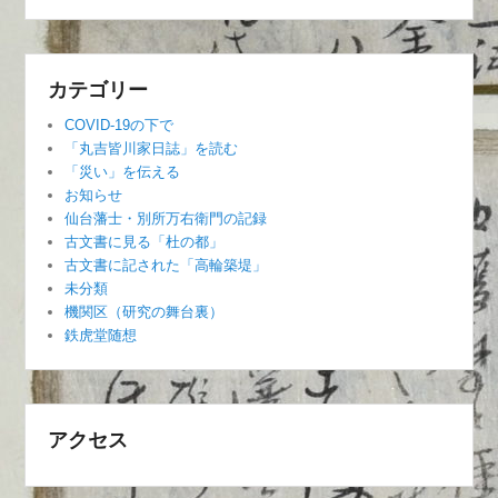
カテゴリー
COVID-19の下で
「丸吉皆川家日誌」を読む
「災い」を伝える
お知らせ
仙台藩士・別所万右衛門の記録
古文書に見る「杜の都」
古文書に記された「高輪築堤」
未分類
機関区（研究の舞台裏）
鉄虎堂随想
アクセス