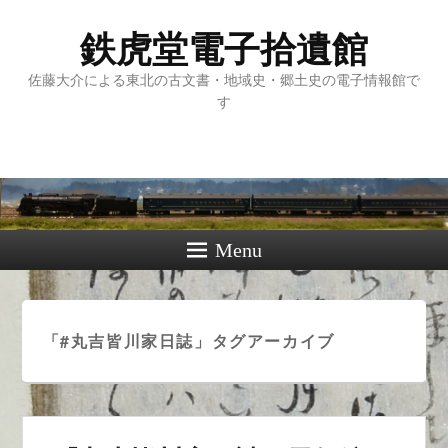
鉄虎堂電子拾遺館
佐藤大介による東北の古文書・地域史・郷土史の電子情報館で
す
Menu
「
#丸吉皆川家日誌
」タグアーカイブ