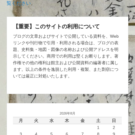
覧ください
。
【重要】このサイトの利用について
ブログの文章およびサイトで公開している資料を、Web
リンクや刊行物で引用・利用される場合は、ブログの表
題、史料集・地図・図像の名称および公開アドレスを明
示してください。商用での利用は堅くお断りします。著
作権その他の権利は館主および公開資料の編著者に属し
ます。以上の条件を逸脱した利用・複製、また剽窃につ
いては厳正に対処いたします。
2026年8月
月
火
水
木
金
土
日
1
2
3
4
5
6
7
8
9