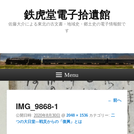
鉄虎堂電子拾遺館
佐藤大介による東北の古文書・地域史・郷土史の電子情報館で
す
Menu
画像ナ
← 前へ
IMG_9868-1
ビゲー
ション
公開日時:
2020年8月30日
@
2048 × 1536
カテゴリー:
二
つの大日堂―戦災からの「復興」とは