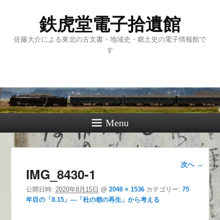
鉄虎堂電子拾遺館
佐藤大介による東北の古文書・地域史・郷土史の電子情報館で
す
Menu
画像ナ
次へ →
IMG_8430-1
ビゲー
ション
公開日時:
2020年8月15日
@
2048 × 1536
カテゴリー:
75
年目の「8.15」―「杜の都の再生」から考える