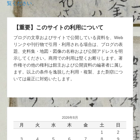
覧ください
。
【重要】このサイトの利用について
ブログの文章およびサイトで公開している資料を、Web
リンクや刊行物で引用・利用される場合は、ブログの表
題、史料集・地図・図像の名称および公開アドレスを明
示してください。商用での利用は堅くお断りします。著
作権その他の権利は館主および公開資料の編著者に属し
ます。以上の条件を逸脱した利用・複製、また剽窃につ
いては厳正に対処いたします。
2026年8月
月
火
水
木
金
土
日
1
2
3
4
5
6
7
8
9