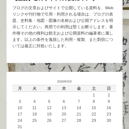
ブログの文章およびサイトで公開している資料を、Web
リンクや刊行物で引用・利用される場合は、ブログの表
題、史料集・地図・図像の名称および公開アドレスを明
示してください。商用での利用は堅くお断りします。著
作権その他の権利は館主および公開資料の編著者に属し
ます。以上の条件を逸脱した利用・複製、また剽窃につ
いては厳正に対処いたします。
2026年8月
月
火
水
木
金
土
日
1
2
3
4
5
6
7
8
9
10
11
12
13
14
15
16
17
18
19
20
21
22
23
24
25
26
27
28
29
30
31