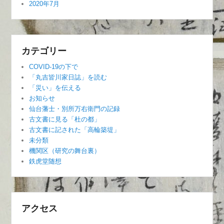
2020年7月
カテゴリー
COVID-19の下で
「丸吉皆川家日誌」を読む
「災い」を伝える
お知らせ
仙台藩士・別所万右衛門の記録
古文書に見る「杜の都」
古文書に記された「高輪築堤」
未分類
機関区（研究の舞台裏）
鉄虎堂随想
アクセス