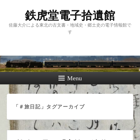
鉄虎堂電子拾遺館
佐藤大介による東北の古文書・地域史・郷土史の電子情報館で
す
Menu
「
＃旅日記
」タグアーカイブ