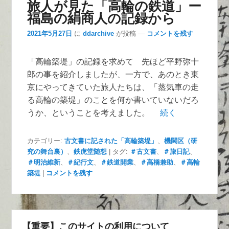
旅人が見た「高輪の鉄道」ー
福島の絹商人の記録から
2021年5月27日
に
ddarchive
が投稿
—
コメントを残す
「高輪築堤」の記録を求めて 先ほど平野弥十
郎の事を紹介しましたが、一方で、あのとき東
京にやってきていた旅人たちは、「蒸気車の走
る高輪の築堤」のことを何か書いていないだろ
うか、ということを考えました。
続く
カテゴリー:
古文書に記された「高輪築堤」
、
機関区（研
究の舞台裏）
、
鉄虎堂随想
|
タグ:
＃古文書
、
＃旅日記
、
＃明治維新
、
＃紀行文
、
＃鉄道開業
、
＃高橋兼助
、
＃高輪
築堤
|
コメントを残す
【重要】このサイトの利用について