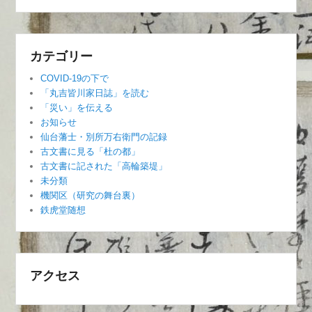
カテゴリー
COVID-19の下で
「丸吉皆川家日誌」を読む
「災い」を伝える
お知らせ
仙台藩士・別所万右衛門の記録
古文書に見る「杜の都」
古文書に記された「高輪築堤」
未分類
機関区（研究の舞台裏）
鉄虎堂随想
アクセス