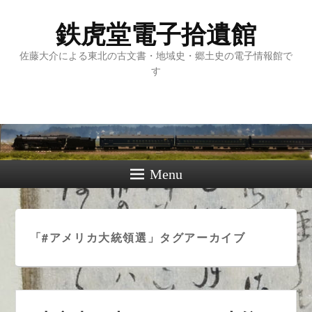
鉄虎堂電子拾遺館
佐藤大介による東北の古文書・地域史・郷土史の電子情報館で
す
Menu
「
#アメリカ大統領選
」タグアーカイブ