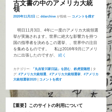
古文書の中のアメリカ大統
領
2020年11月2日
に
ddarchive
が投稿
—
コメントを残す
明日11月3日、4年に一度のアメリカ大統領選
挙が実施されます。世界に絶大な影響力を持つ
国の指導者を決めるこの選挙、、世界中の注目
を集めるものです。 私は2016年9月にアメリ
カに出張したのですが、
続く
カテゴリー:
「丸吉皆川家日誌」を読む
、
鉄虎堂随想
|
タ
グ:
#アメリカ大統領選
、
#アメリカ大統領選挙
、
#アメリカ
大統領選挙2020
|
コメントを残す
【重要】このサイトの利用について