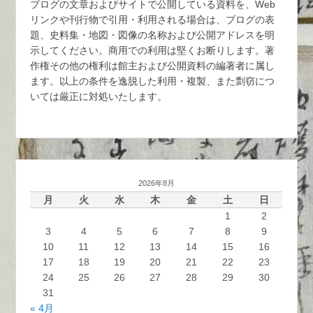
ブログの文章およびサイトで公開している資料を、Web
リンクや刊行物で引用・利用される場合は、ブログの表
題、史料集・地図・図像の名称および公開アドレスを明
示してください。商用での利用は堅くお断りします。著
作権その他の権利は館主および公開資料の編著者に属し
ます。以上の条件を逸脱した利用・複製、また剽窃につ
いては厳正に対処いたします。
2026年8月
月
火
水
木
金
土
日
1
2
3
4
5
6
7
8
9
10
11
12
13
14
15
16
17
18
19
20
21
22
23
24
25
26
27
28
29
30
31
« 4月