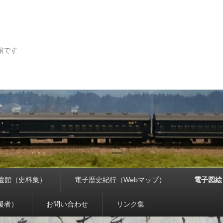
館です
遺館（史料集）
電子歴史紀行（Webマップ）
電子図絵
援者）
お問い合わせ
リンク集