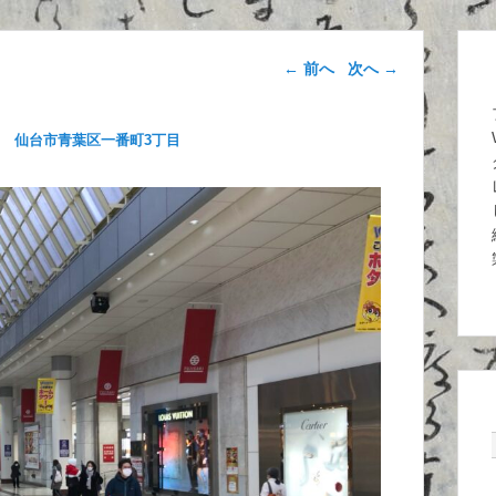
画像ナビゲー
← 前へ
次へ →
ション
1 仙台市青葉区一番町3丁目