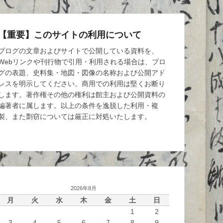
【重要】このサイトの利用について
ブログの文章およびサイトで公開している資料を、
Webリンクや刊行物で引用・利用される場合は、ブロ
グの表題、史料集・地図・図像の名称および公開アド
レスを明示してください。商用での利用は堅くお断り
します。著作権その他の権利は館主および公開資料の
編著者に属します。以上の条件を逸脱した利用・複
製、また剽窃については厳正に対処いたします。
2026年8月
月
火
水
木
金
土
日
1
2
3
4
5
6
7
8
9