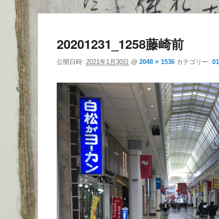
ー
20201231_1258藤崎前
公開日時:
2021年1月30日
@
2048 × 1536
カテゴリー:
0