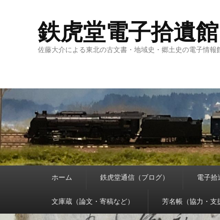
鉄虎堂電子拾遺館
佐藤大介による東北の古文書・地域史・郷土史の電子情報
メ
ホーム
鉄虎堂通信（ブログ）
電子拾
イ
ン
メ
文庫蔵（論文・寄稿など）
芳名帳（協力・支
ニ
ュ