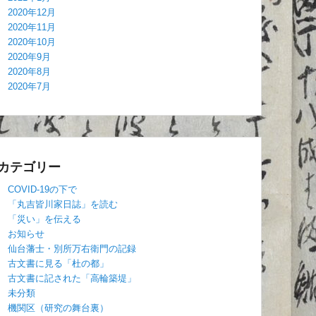
2020年12月
2020年11月
2020年10月
2020年9月
2020年8月
2020年7月
カテゴリー
COVID-19の下で
「丸吉皆川家日誌」を読む
「災い」を伝える
お知らせ
仙台藩士・別所万右衛門の記録
古文書に見る「杜の都」
古文書に記された「高輪築堤」
未分類
機関区（研究の舞台裏）