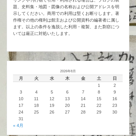
リンクや刊行物で引用・利用される場合は、ブログの表
題、史料集・地図・図像の名称および公開アドレスを明
示してください。商用での利用は堅くお断りします。著
作権その他の権利は館主および公開資料の編著者に属し
ます。以上の条件を逸脱した利用・複製、また剽窃につ
いては厳正に対処いたします。
2026年8月
月
火
水
木
金
土
日
1
2
3
4
5
6
7
8
9
10
11
12
13
14
15
16
17
18
19
20
21
22
23
24
25
26
27
28
29
30
31
« 4月