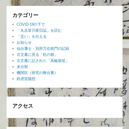
カテゴリー
COVID-19の下で
「丸吉皆川家日誌」を読む
「災い」を伝える
お知らせ
仙台藩士・別所万右衛門の記録
古文書に見る「杜の都」
古文書に記された「高輪築堤」
未分類
機関区（研究の舞台裏）
鉄虎堂随想
アクセス