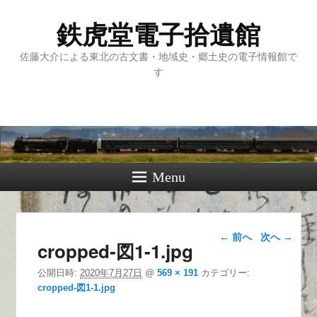
鉄虎堂電子拾遺館
佐藤大介による東北の古文書・地域史・郷土史の電子情報館で
す
Menu
画像ナビゲー
← 前へ
次へ →
cropped-図1-1.jpg
ション
公開日時:
2020年7月27日
@
569 × 191
カテゴリー:
cropped-図1-1.jpg